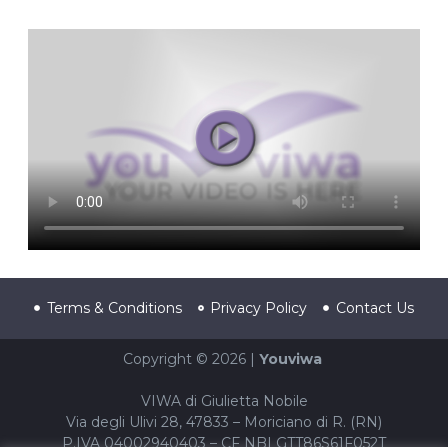
Terms & Conditions
Privacy Policy
Contact Us
Copyright © 2026 |
Youviwa
VIWA di Giulietta Nobile
Via degli Ulivi 28, 47833 – Moriciano di R. (RN)
P.IVA 04002940403 – CF NBLGTT86S61F052T