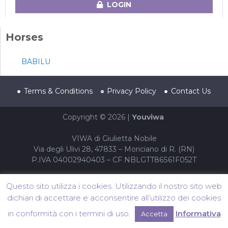
LOGIN
Horses
BABILU
Terms & Conditions
Privacy Policy
Contact Us
Copyright © 2026 |
Youviwa
VIWA di Giulietta Nobile
Via degli Ulivi 28, 47833 – Moriciano di R. (RN)
P.IVA 04002940403 – CF NBLGTT86S61F052T
Questo sito utilizza i cookies. Utilizzando il nostro sito web
dichiari di accettare e acconsentire all’utilizzo dei cookies
in conformità con i termini di uso.
Informativa
Accetta