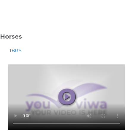
Horses
TBR 5