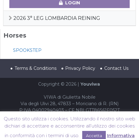
LOGIN
2026 3° LEG LOMBARDIA REINING
Horses
SPOOKSTEP
Terms & Conditions
Privacy Policy
Contact Us
Copyright © 2026 |
Youviwa
VIWA di Giulietta Nobile
Via degli Ulivi 28, 47833 – Moriciano di R. (RN)
P.IVA 04002940403 – CF NBLGTT86S61F052T
Questo sito utilizza i cookies. Utilizzando il nostro sito web
dichiari di accettare e acconsentire all’utilizzo dei cookies
in conformità con i termini di uso.
Informativa
Accetta