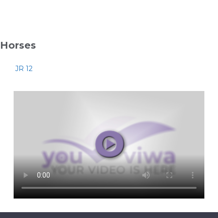
Horses
JR 12