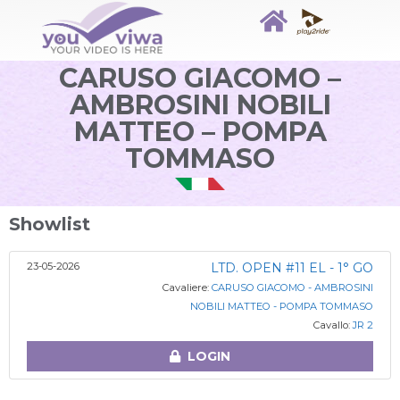
CARUSO GIACOMO –
AMBROSINI NOBILI
MATTEO – POMPA
TOMMASO
Showlist
23-05-2026
LTD. OPEN #11 EL - 1° GO
Cavaliere:
CARUSO GIACOMO - AMBROSINI
NOBILI MATTEO - POMPA TOMMASO
Cavallo:
JR 2
LOGIN