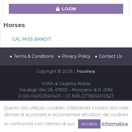
LOGIN
Horses
CAL MISS BANDIT
Terms & Conditions
Privacy Policy
Contact Us
Copyright © 2026 |
Youviwa
VIWA di Giulietta Nobile
Via degli Ulivi 28, 47833 – Moriciano di R. (RN)
P.IVA 04002940403 – CF NBLGTT86S61F052T
Questo sito utilizza i cookies. Utilizzando il nostro sito web
dichiari di accettare e acconsentire all’utilizzo dei cookies
in conformità con i termini di uso.
Informativa
Accetta