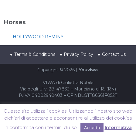
Horses
HOLLYWOOD REMINY
Terms & Conditions
Privacy Policy
Contact Us
Copyright © 2026 |
Youviwa
VIWA di Giulietta Nobile
Via degli Ulivi 28, 47833 – Moriciano di R. (RN)
P.IVA 04002940403 – CF NBLGTT86S61F052T
Questo sito utilizza i cookies. Utilizzando il nostro sito web
dichiari di accettare e acconsentire all’utilizzo dei cookies
in conformità con i termini di uso.
Informativa
Accetta