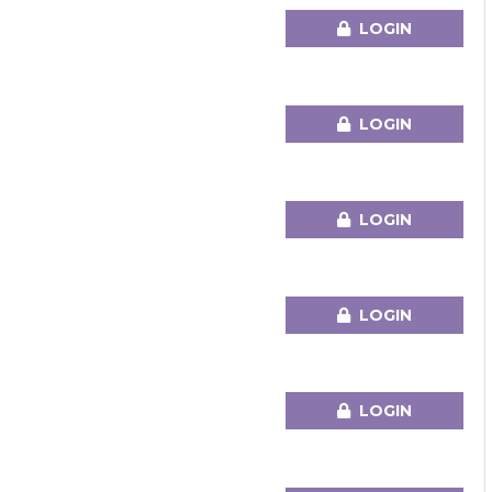
LOGIN
LOGIN
LOGIN
LOGIN
LOGIN