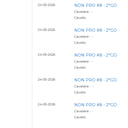
24-05-2026
NON PRO #8 - 2°GO
Cavaliere:
- -
Cavallo:
24-05-2026
NON PRO #8 - 2°GO
Cavaliere:
- -
Cavallo:
24-05-2026
NON PRO #8 - 2°GO
Cavaliere:
- -
Cavallo:
24-05-2026
NON PRO #8 - 2°GO
Cavaliere:
- -
Cavallo:
24-05-2026
NON PRO #8 - 2°GO
Cavaliere:
- -
Cavallo: