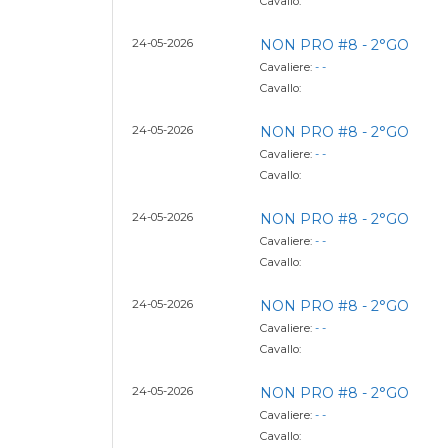
Cavallo:
24-05-2026
NON PRO #8 - 2°GO
Cavaliere:
- -
Cavallo:
24-05-2026
NON PRO #8 - 2°GO
Cavaliere:
- -
Cavallo:
24-05-2026
NON PRO #8 - 2°GO
Cavaliere:
- -
Cavallo:
24-05-2026
NON PRO #8 - 2°GO
Cavaliere:
- -
Cavallo:
24-05-2026
NON PRO #8 - 2°GO
Cavaliere:
- -
Cavallo: