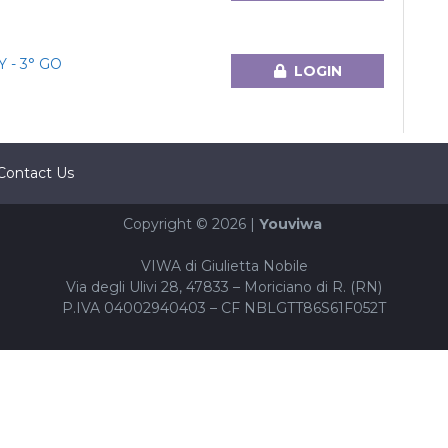
 - 3° GO
LOGIN
Contact Us
Copyright © 2026 |
Youviwa
VIWA di Giulietta Nobile
Via degli Ulivi 28, 47833 – Moriciano di R. (RN)
P.IVA 04002940403 – CF NBLGTT86S61F052T