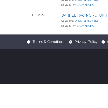
Cavallo:
RM EASY NECHO
10-11-2024
BARREL RACING FUTURITY
Cavaliere:
DI STASI MICHELE
Cavallo:
RM EASY NECHO
Terms & Conditions
Privacy Policy