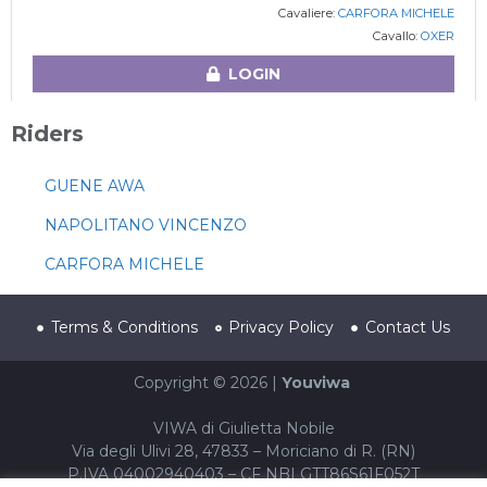
Cavaliere:
CARFORA MICHELE
Cavallo:
OXER
LOGIN
Riders
GUENE AWA
NAPOLITANO VINCENZO
CARFORA MICHELE
Terms & Conditions
Privacy Policy
Contact Us
Copyright © 2026 |
Youviwa
VIWA di Giulietta Nobile
Via degli Ulivi 28, 47833 – Moriciano di R. (RN)
P.IVA 04002940403 – CF NBLGTT86S61F052T