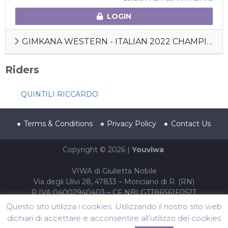
LOGIN
GIMKANA WESTERN - ITALIAN 2022 CHAMPIONSHIP
Riders
QUINTILI RICCARDO
Terms & Conditions
Privacy Policy
Contact Us
Copyright © 2026 |
Youviwa
VIWA di Giulietta Nobile
Via degli Ulivi 28, 47833 – Moriciano di R. (RN)
P.IVA 04002940403 – CF NBLGTT86S61F052T
Questo sito utilizza i cookies. Utilizzando il nostro sito web
dichiari di accettare e acconsentire all’utilizzo dei cookies