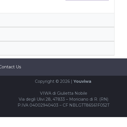
Contact Us
Copyright © 2026 |
Youviwa
VIWA di Giulietta Nobile
Via degli Ulivi 28, 47833 – Moriciano di R. (RN)
P.IVA 04002940403 – CF NBLGTT86S61F052T