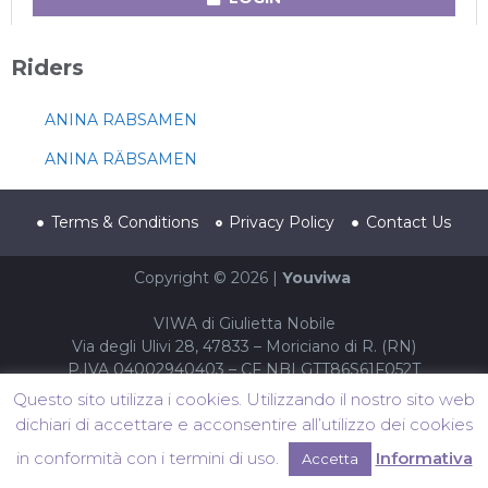
Riders
ANINA RABSAMEN
ANINA RÄBSAMEN
Terms & Conditions
Privacy Policy
Contact Us
Copyright © 2026 |
Youviwa
VIWA di Giulietta Nobile
Via degli Ulivi 28, 47833 – Moriciano di R. (RN)
P.IVA 04002940403 – CF NBLGTT86S61F052T
Questo sito utilizza i cookies. Utilizzando il nostro sito web
dichiari di accettare e acconsentire all’utilizzo dei cookies
in conformità con i termini di uso.
Informativa
Accetta