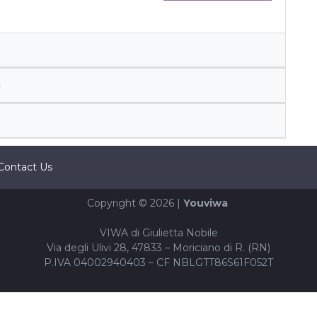
Contact Us
Copyright © 2026 |
Youviwa
VIWA di Giulietta Nobile
Via degli Ulivi 28, 47833 – Moriciano di R. (RN)
P.IVA 04002940403 – CF NBLGTT86S61F052T