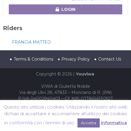
LOGIN
Riders
FRANCIA MATTEO
Terms & Conditions
Privacy Policy
Contact Us
Copyright © 2026 |
Youviwa
VIWA di Giulietta Nobile
Via degli Ulivi 28, 47833 – Moriciano di R. (RN)
P.IVA 04002940403 – CF NBLGTT86S61F052T
Questo sito utilizza i cookies. Utilizzando il nostro sito web
dichiari di accettare e acconsentire all’utilizzo dei cookies
in conformità con i termini di uso.
Informativa
Accetta