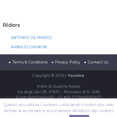
Riders
ANTONIO DE MARCO
ARNAUD GIRINON
Terms & Conditions
Privacy Policy
Contact Us
Copyright © 2026 |
Youviwa
VIWA di Giulietta Nobile
Via degli Ulivi 28, 47833 – Moriciano di R. (RN)
P.IVA 04002940403 – CF NBLGTT86S61F052T
Questo sito utilizza i cookies. Utilizzando il nostro sito web
dichiari di accettare e acconsentire all’utilizzo dei cookies