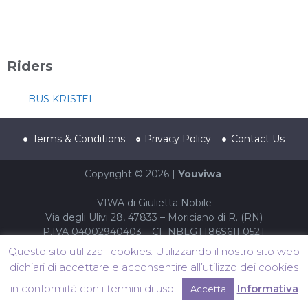
Riders
BUS KRISTEL
Terms & Conditions
Privacy Policy
Contact Us
Copyright © 2026 |
Youviwa
VIWA di Giulietta Nobile
Via degli Ulivi 28, 47833 – Moriciano di R. (RN)
P.IVA 04002940403 – CF NBLGTT86S61F052T
Questo sito utilizza i cookies. Utilizzando il nostro sito web
dichiari di accettare e acconsentire all’utilizzo dei cookies
in conformità con i termini di uso.
Informativa
Accetta