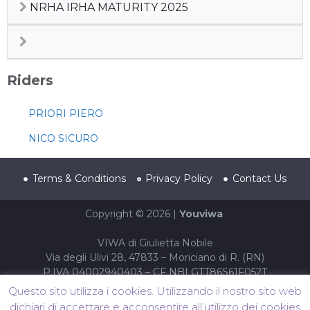
NRHA IRHA MATURITY 2025
Riders
PRIORI PIERO
NICO SICURO
Terms & Conditions
Privacy Policy
Contact Us
Copyright © 2026 |
Youviwa
VIWA di Giulietta Nobile
Via degli Ulivi 28, 47833 – Moriciano di R. (RN)
P.IVA 04002940403 – CF NBLGTT86S61F052T
Questo sito utilizza i cookies. Utilizzando il nostro sito web
dichiari di accettare e acconsentire all’utilizzo dei cookies