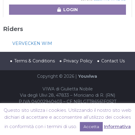
LOGIN
Riders
VERVECKEN WIM
Terms & Conditions
Privacy Policy
Contact Us
Copyright © 2026 |
Youviwa
VIWA di Giulietta Nobile
Via degli Ulivi 28, 47833 – Moriciano di R. (RN)
P.IVA 04002940403 – CF NBLGTT86S61F052T
Questo sito utilizza i cookies. Utilizzando il nostro sito web
dichiari di accettare e acconsentire all’utilizzo dei cookies
in conformità con i termini di uso.
Informativa
Accetta