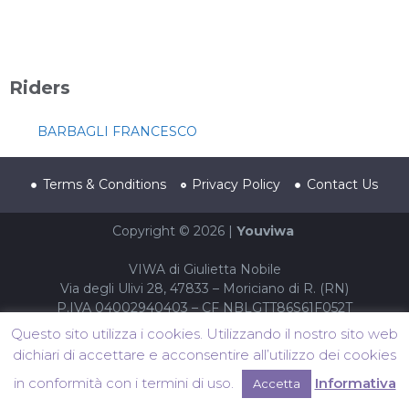
Riders
BARBAGLI FRANCESCO
Terms & Conditions
Privacy Policy
Contact Us
Copyright © 2026 |
Youviwa
VIWA di Giulietta Nobile
Via degli Ulivi 28, 47833 – Moriciano di R. (RN)
P.IVA 04002940403 – CF NBLGTT86S61F052T
Questo sito utilizza i cookies. Utilizzando il nostro sito web
dichiari di accettare e acconsentire all’utilizzo dei cookies
in conformità con i termini di uso.
Informativa
Accetta