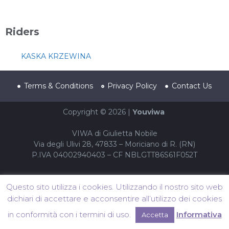
Riders
KASKA KRZEWINA
Terms & Conditions
Privacy Policy
Contact Us
Copyright © 2026 |
Youviwa
VIWA di Giulietta Nobile
Via degli Ulivi 28, 47833 – Moriciano di R. (RN)
P.IVA 04002940403 – CF NBLGTT86S61F052T
Questo sito utilizza i cookies. Utilizzando il nostro sito web
dichiari di accettare e acconsentire all’utilizzo dei cookies
in conformità con i termini di uso.
Informativa
Accetta