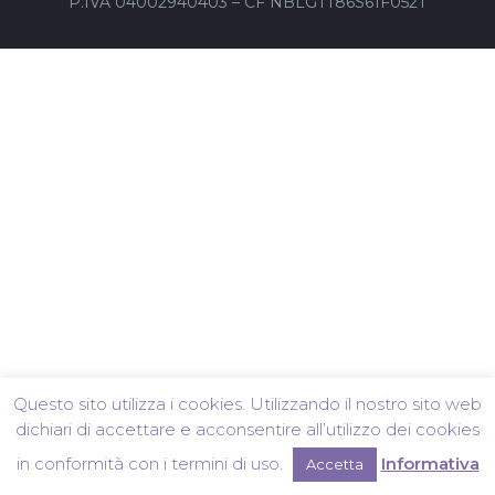
P.IVA 04002940403 – CF NBLGTT86S61F052T
Questo sito utilizza i cookies. Utilizzando il nostro sito web
dichiari di accettare e acconsentire all’utilizzo dei cookies
in conformità con i termini di uso.
Informativa
Accetta