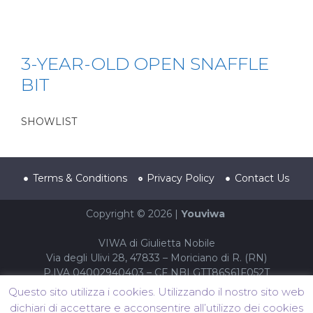
3-YEAR-OLD OPEN SNAFFLE
BIT
SHOWLIST
Terms & Conditions
Privacy Policy
Contact Us
Copyright © 2026 |
Youviwa
VIWA di Giulietta Nobile
Via degli Ulivi 28, 47833 – Moriciano di R. (RN)
P.IVA 04002940403 – CF NBLGTT86S61F052T
Questo sito utilizza i cookies. Utilizzando il nostro sito web
dichiari di accettare e acconsentire all’utilizzo dei cookies