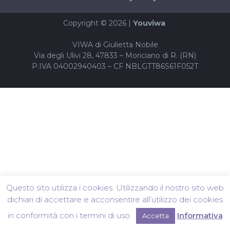
Copyright © 2026 |
Youviwa
VIWA di Giulietta Nobile
Via degli Ulivi 28, 47833 – Moriciano di R. (RN)
P.IVA 04002940403 – CF NBLGTT86S61F052T
Questo sito utilizza i cookies. Utilizzando il nostro sito web
dichiari di accettare e acconsentire all’utilizzo dei cookies
in conformità con i termini di uso.
Informativa
Accetta