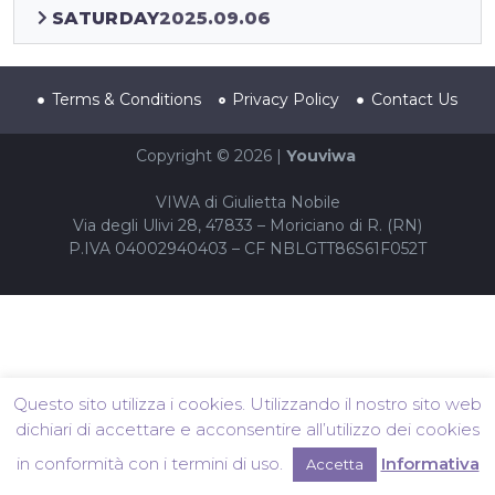
SATURDAY
2025.09.06
Terms & Conditions
Privacy Policy
Contact Us
Copyright © 2026 |
Youviwa
VIWA di Giulietta Nobile
Via degli Ulivi 28, 47833 – Moriciano di R. (RN)
P.IVA 04002940403 – CF NBLGTT86S61F052T
Questo sito utilizza i cookies. Utilizzando il nostro sito web
dichiari di accettare e acconsentire all’utilizzo dei cookies
in conformità con i termini di uso.
Informativa
Accetta