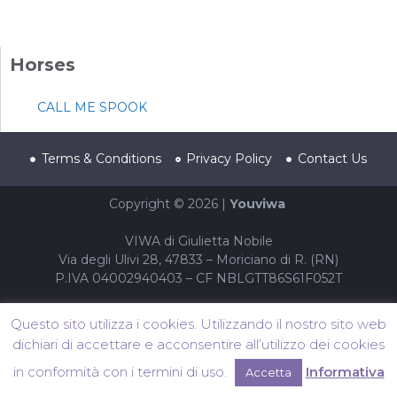
Horses
CALL ME SPOOK
Terms & Conditions
Privacy Policy
Contact Us
Copyright © 2026 |
Youviwa
VIWA di Giulietta Nobile
Via degli Ulivi 28, 47833 – Moriciano di R. (RN)
P.IVA 04002940403 – CF NBLGTT86S61F052T
Questo sito utilizza i cookies. Utilizzando il nostro sito web
dichiari di accettare e acconsentire all’utilizzo dei cookies
in conformità con i termini di uso.
Informativa
Accetta