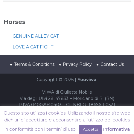
Horses
GENUINE ALLEY CAT
LOVE A CAT FIGHT
Terms & Conditions
Privacy Policy
Contact Us
Copyright © 2026 |
Youviwa
VIWA di Giulietta Nobile
Via degli Ulivi 28, 47833 – Moriciano di R. (RN)
P.IVA 04002940403 – CF NBLGTT86S61F052T
Questo sito utilizza i cookies. Utilizzando il nostro sito web
dichiari di accettare e acconsentire all’utilizzo dei cookies
in conformità con i termini di uso.
Informativa
Accetta