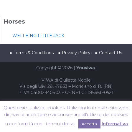
Horses
WELLEING LITTLE JACK
Terms & Conditions
Privacy Policy
Contact Us
Copyright © 2026 |
Youviwa
VIWA di Giulietta Nobile
Via degli Ulivi 28, 47833 – Moriciano di R. (RN)
P.IVA 04002940403 – CF NBLGTT86S61F052T
Questo sito utilizza i cookies. Utilizzando il nostro sito web
dichiari di accettare e acconsentire all’utilizzo dei cookies
in conformità con i termini di uso.
Informativa
Accetta