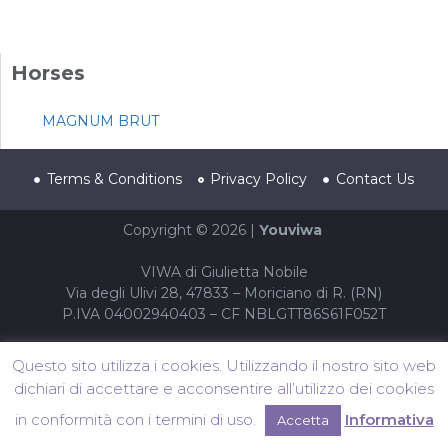
Horses
MAGNUM BRUT
Terms & Conditions
Privacy Policy
Contact Us
Copyright © 2026 |
Youviwa
VIWA di Giulietta Nobile
Via degli Ulivi 28, 47833 – Moriciano di R. (RN)
P.IVA 04002940403 – CF NBLGTT86S61F052T
Questo sito utilizza i cookies. Utilizzando il nostro sito web
dichiari di accettare e acconsentire all’utilizzo dei cookies
in conformità con i termini di uso.
Informativa
Accetta