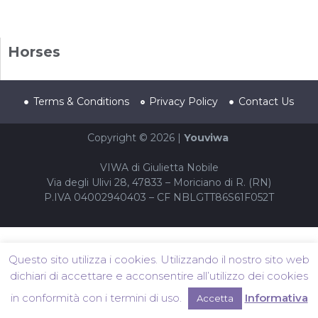
Horses
Terms & Conditions
Privacy Policy
Contact Us
Copyright © 2026 |
Youviwa
VIWA di Giulietta Nobile
Via degli Ulivi 28, 47833 – Moriciano di R. (RN)
P.IVA 04002940403 – CF NBLGTT86S61F052T
Questo sito utilizza i cookies. Utilizzando il nostro sito web
dichiari di accettare e acconsentire all’utilizzo dei cookies
in conformità con i termini di uso.
Informativa
Accetta