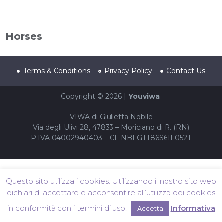
Horses
Terms & Conditions
Privacy Policy
Contact Us
Copyright © 2026 |
Youviwa
VIWA di Giulietta Nobile
Via degli Ulivi 28, 47833 – Moriciano di R. (RN)
P.IVA 04002940403 – CF NBLGTT86S61F052T
Questo sito utilizza i cookies. Utilizzando il nostro sito web
dichiari di accettare e acconsentire all’utilizzo dei cookies
in conformità con i termini di uso.
Informativa
Accetta