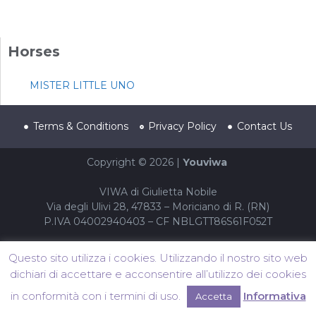
Horses
MISTER LITTLE UNO
Terms & Conditions
Privacy Policy
Contact Us
Copyright © 2026 |
Youviwa
VIWA di Giulietta Nobile
Via degli Ulivi 28, 47833 – Moriciano di R. (RN)
P.IVA 04002940403 – CF NBLGTT86S61F052T
Questo sito utilizza i cookies. Utilizzando il nostro sito web
dichiari di accettare e acconsentire all’utilizzo dei cookies
in conformità con i termini di uso.
Informativa
Accetta