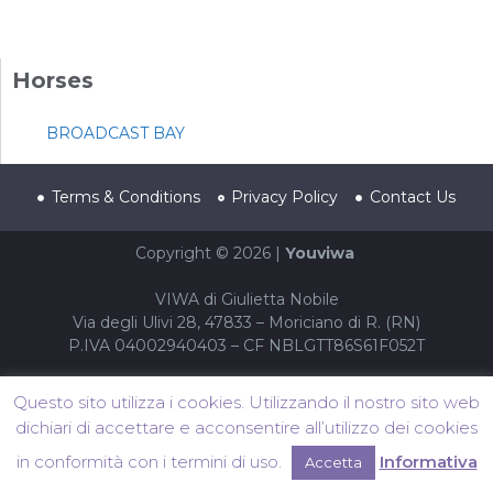
Horses
BROADCAST BAY
Terms & Conditions
Privacy Policy
Contact Us
Copyright © 2026 |
Youviwa
VIWA di Giulietta Nobile
Via degli Ulivi 28, 47833 – Moriciano di R. (RN)
P.IVA 04002940403 – CF NBLGTT86S61F052T
Questo sito utilizza i cookies. Utilizzando il nostro sito web
dichiari di accettare e acconsentire all’utilizzo dei cookies
in conformità con i termini di uso.
Informativa
Accetta