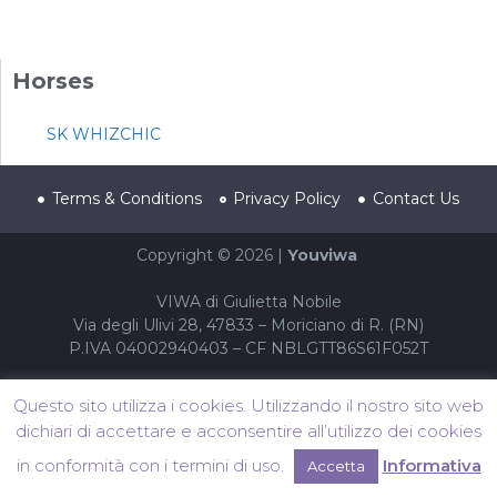
Horses
SK WHIZCHIC
Terms & Conditions
Privacy Policy
Contact Us
Copyright © 2026 |
Youviwa
VIWA di Giulietta Nobile
Via degli Ulivi 28, 47833 – Moriciano di R. (RN)
P.IVA 04002940403 – CF NBLGTT86S61F052T
Questo sito utilizza i cookies. Utilizzando il nostro sito web
dichiari di accettare e acconsentire all’utilizzo dei cookies
in conformità con i termini di uso.
Informativa
Accetta