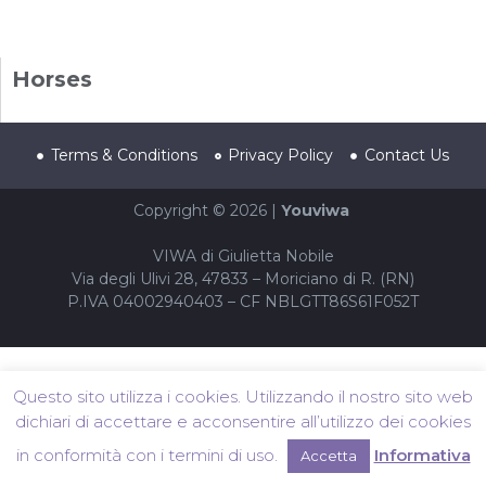
Horses
Terms & Conditions
Privacy Policy
Contact Us
Copyright © 2026 |
Youviwa
VIWA di Giulietta Nobile
Via degli Ulivi 28, 47833 – Moriciano di R. (RN)
P.IVA 04002940403 – CF NBLGTT86S61F052T
Questo sito utilizza i cookies. Utilizzando il nostro sito web
dichiari di accettare e acconsentire all’utilizzo dei cookies
in conformità con i termini di uso.
Informativa
Accetta