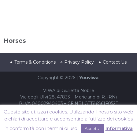
Horses
Terms & Conditions
Privacy Policy
Contact Us
Copyright © 2026 |
Youviwa
VIWA di Giulietta Nobile
Via degli Ulivi 28, 47833 – Moriciano di R. (RN)
P.IVA 04002940403 – CF NBLGTT86S61F052T
Questo sito utilizza i cookies. Utilizzando il nostro sito web
dichiari di accettare e acconsentire all’utilizzo dei cookies
in conformità con i termini di uso.
Informativa
Accetta