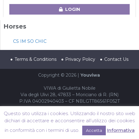
LOGIN
Horses
CS IM SO CHIC
Terms & Conditions
Privacy Policy
Contact Us
Copyright © 2026 |
Youviwa
VIWA di Giulietta Nobile
Via degli Ulivi 28, 47833 – Moriciano di R. (RN)
P.IVA 04002940403 – CF NBLGTT86S61F052T
Questo sito utilizza i cookies. Utilizzando il nostro sito web
dichiari di accettare e acconsentire all’utilizzo dei cookies
in conformità con i termini di uso.
Informativa
Accetta