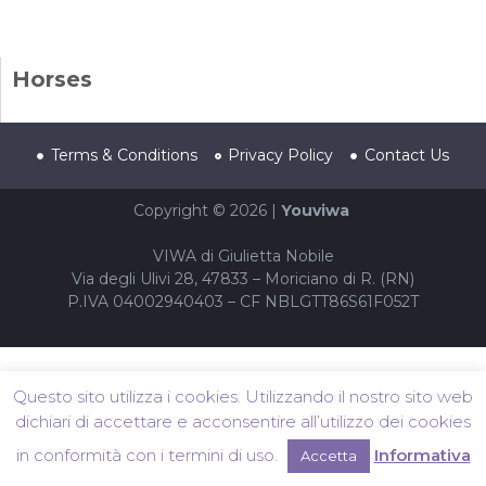
Horses
Terms & Conditions
Privacy Policy
Contact Us
Copyright © 2026 |
Youviwa
VIWA di Giulietta Nobile
Via degli Ulivi 28, 47833 – Moriciano di R. (RN)
P.IVA 04002940403 – CF NBLGTT86S61F052T
Questo sito utilizza i cookies. Utilizzando il nostro sito web
dichiari di accettare e acconsentire all’utilizzo dei cookies
in conformità con i termini di uso.
Informativa
Accetta