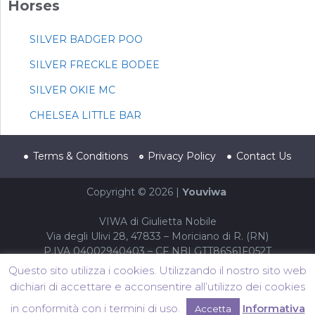
Horses
SILVER BADGER POO
SILVER FRECKLE BODEE
SILVER OKIE MC
CHELSEA LITTLE BAR
Terms & Conditions
Privacy Policy
Contact Us
Copyright © 2026 |
Youviwa
VIWA di Giulietta Nobile
Via degli Ulivi 28, 47833 – Moriciano di R. (RN)
P.IVA 04002940403 – CF NBLGTT86S61F052T
Questo sito utilizza i cookies. Utilizzando il nostro sito web
dichiari di accettare e acconsentire all’utilizzo dei cookies
in conformità con i termini di uso.
Informativa
Accetta