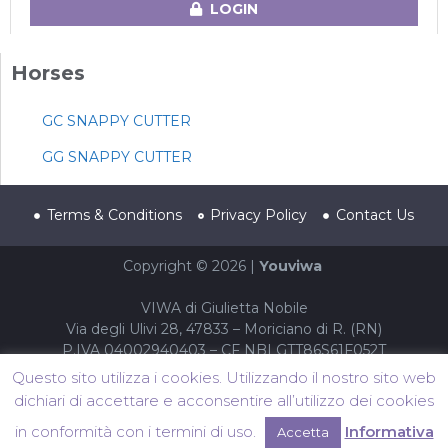
LOGIN
Horses
GC SNAPPY CUTTER
GG SNAPPY CUTTER
Terms & Conditions
Privacy Policy
Contact Us
Copyright © 2026 |
Youviwa
VIWA di Giulietta Nobile
Via degli Ulivi 28, 47833 – Moriciano di R. (RN)
P.IVA 04002940403 – CF NBLGTT86S61F052T
Questo sito utilizza i cookies. Utilizzando il nostro sito web
dichiari di accettare e acconsentire all’utilizzo dei cookies
in conformità con i termini di uso.
Informativa
Accetta