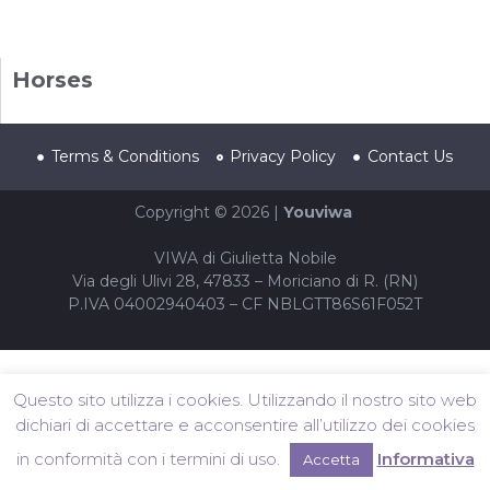
Horses
Terms & Conditions
Privacy Policy
Contact Us
Copyright © 2026 |
Youviwa
VIWA di Giulietta Nobile
Via degli Ulivi 28, 47833 – Moriciano di R. (RN)
P.IVA 04002940403 – CF NBLGTT86S61F052T
Questo sito utilizza i cookies. Utilizzando il nostro sito web
dichiari di accettare e acconsentire all’utilizzo dei cookies
in conformità con i termini di uso.
Informativa
Accetta