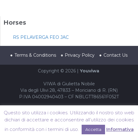
Horses
RS PELAVERGA FEO JAC
Terms & Conditions
Privacy Policy
Contact Us
Copyright © 2026 |
Youviwa
VIWA di Giulietta Nobile
Via degli Ulivi 28, 47833 – Moriciano di R. (RN)
P.IVA 04002940403 – CF NBLGTT86S61F052T
Questo sito utilizza i cookies. Utilizzando il nostro sito web
dichiari di accettare e acconsentire all’utilizzo dei cookies
in conformità con i termini di uso.
Informativa
Accetta