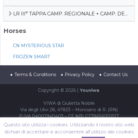
LR III° TAPPA CAMP. REGIONALE + CAMP. DEBUTTANTI
Horses
CN MYSTERIOUS STAR
FROZEN SMART
Terms & Conditions
Privacy Policy
Contact Us
Copyright © 2026 |
Youviwa
VIWA di Giulietta Nobile
Via degli Ulivi 28, 47833 – Moriciano di R. (RN)
P.IVA 04002940403 – CF NBLGTT86S61F052T
Questo sito utilizza i cookies. Utilizzando il nostro sito web
dichiari di accettare e acconsentire all’utilizzo dei cookies