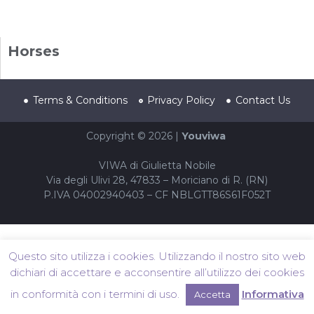
Horses
Terms & Conditions
Privacy Policy
Contact Us
Copyright © 2026 |
Youviwa
VIWA di Giulietta Nobile
Via degli Ulivi 28, 47833 – Moriciano di R. (RN)
P.IVA 04002940403 – CF NBLGTT86S61F052T
Questo sito utilizza i cookies. Utilizzando il nostro sito web
dichiari di accettare e acconsentire all’utilizzo dei cookies
in conformità con i termini di uso.
Informativa
Accetta