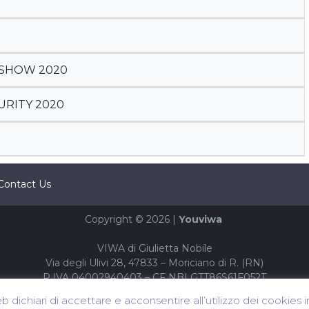
 SHOW 2020
RITY 2020
Contact Us
Copyright © 2026 |
Youviwa
VIWA di Giulietta Nobile
Via degli Ulivi 28, 47833 – Moriciano di R. (RN)
P.IVA 04002940403 – CF NBLGTT86S61F052T
eb dichiari di accettare e acconsentire all’utilizzo dei cookies 