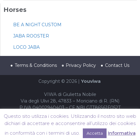
Horses
BE A NIGHT CUSTOM
JABA ROOSTER
LOCO JABA
Terms & Conditions
Privacy Policy
Contact Us
Copyright © 2026 |
Youviwa
VIWA di Giulietta Nobile
Via degli Ulivi 28, 47833 – Moriciano di R. (RN)
P.IVA 04002940403 – CF NBLGTT86S61F052T
Questo sito utilizza i cookies. Utilizzando il nostro sito web
dichiari di accettare e acconsentire all’utilizzo dei cookies
in conformità con i termini di uso.
Informativa
Accetta