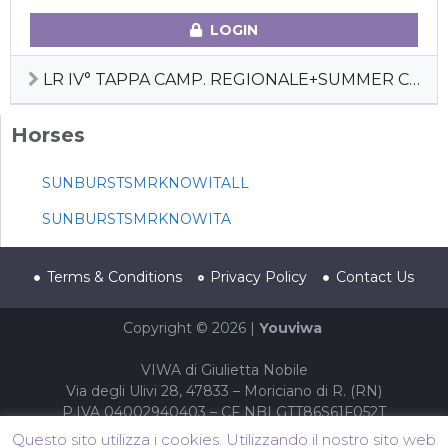
LOGIN
LR IV° TAPPA CAMP. REGIONALE+SUMMER CACTUS
Horses
SUNBURSTSMRKNOWITALL
SUNBURSTSMRKNOWITA
Terms & Conditions
Privacy Policy
Contact Us
Copyright © 2026 |
Youviwa
VIWA di Giulietta Nobile
Via degli Ulivi 28, 47833 – Moriciano di R. (RN)
P.IVA 04002940403 – CF NBLGTT86S61F052T
Questo sito utilizza i cookies. Utilizzando il nostro sito web