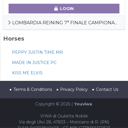
LOGIN
LOMBARDIA REINING 7° FINALE CAMPIONATO REGIONALE + FUTURITY REGIONALE
Horses
PEPPY JUSTIN TIME MR
MADE IN JUSTICE PC
KISS ME ELVIS
Terms & Conditions
Privacy Policy
Contact Us
Copyright © 2026 |
Youviwa
VIWA di Giulietta Nobile
Via degli Ulivi 28, 47833 – Moriciano di R. (RN)