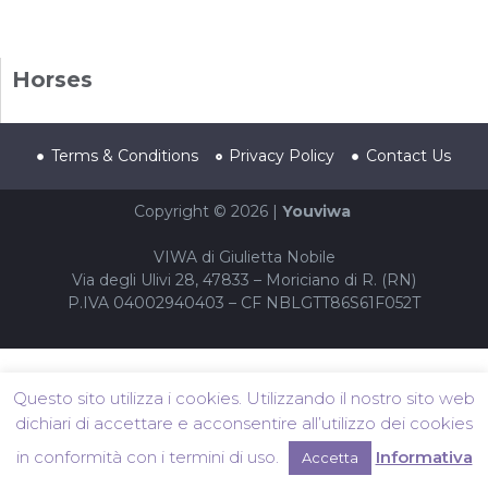
Horses
Terms & Conditions
Privacy Policy
Contact Us
Copyright © 2026 |
Youviwa
VIWA di Giulietta Nobile
Via degli Ulivi 28, 47833 – Moriciano di R. (RN)
P.IVA 04002940403 – CF NBLGTT86S61F052T
Questo sito utilizza i cookies. Utilizzando il nostro sito web
dichiari di accettare e acconsentire all’utilizzo dei cookies
in conformità con i termini di uso.
Informativa
Accetta